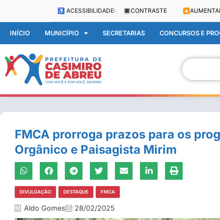
♿ ACESSIBILIDADE:
🔳
CONTRASTE
🔼
AUMENTA
INÍCIO
MUNICÍPIO
SECRETARIAS
CONCURSOS E PROC
FMCA prorroga prazos para os pro
Orgânico e Paisagista Mirim
DIVULGAÇÃO
DESTAQUE
FMCA
Aldo Gomes
28/02/2025