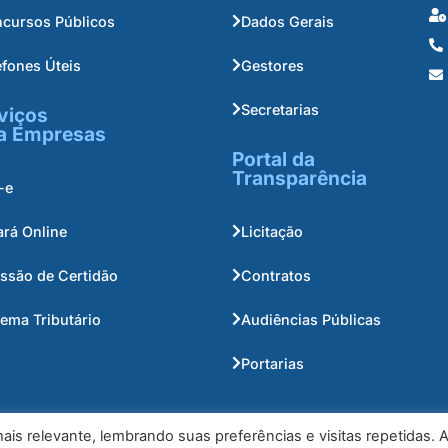
cursos Públicos
Dados Gerais
efones Úteis
Gestores
Secretarias
viços
a Empresas
Portal da
Transparência
-e
ará Online
Licitação
ssão de Certidão
Contratos
tema Tributário
Audiências Públicas
Portarias
is relevante, lembrando suas preferências e visitas repetidas. 