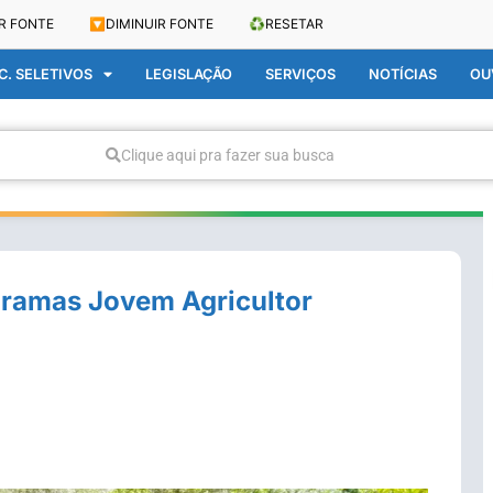
R FONTE
🔽
DIMINUIR FONTE
♻️
RESETAR
. SELETIVOS
LEGISLAÇÃO
SERVIÇOS
NOTÍCIAS
OU
Clique aqui pra fazer sua busca
gramas Jovem Agricultor