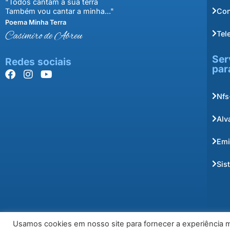
"Todos cantam a sua terra
Con
Também vou cantar a minha..."
Poema Minha Terra
Tel
Casimiro de Abreu
Ser
Redes sociais
par
Nfs
Alv
Emi
Sis
Usamos cookies em nosso site para fornecer a experiência ma