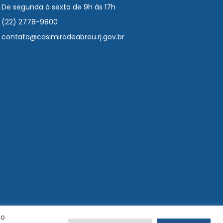
De segunda à sexta de 9h às 17h
(22) 2778-9800
contato@casimirodeabreu.rj.gov.br
Ao