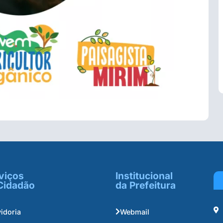
viços
Institucional
Cidadão
da Prefeitura
idoria
Webmail