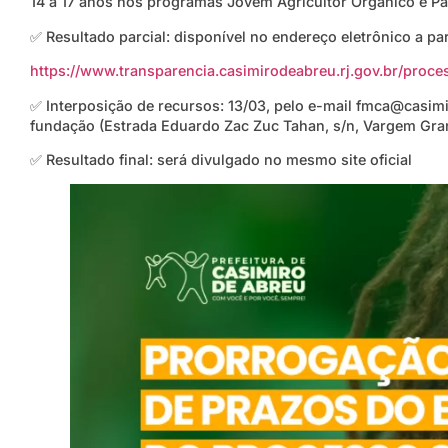
14 a 17 anos nos programas Jovem Agricultor Orgânico e Pa
✅ Resultado parcial: disponível no endereço eletrônico a part
https://www.transparencia.casimirodeabreu.rj.gov.br/proc
✅ Interposição de recursos: 13/03, pelo e-mail fmca@casim
fundação (Estrada Eduardo Zac Zuc Tahan, s/n, Vargem Gra
✅ Resultado final: será divulgado no mesmo site oficial