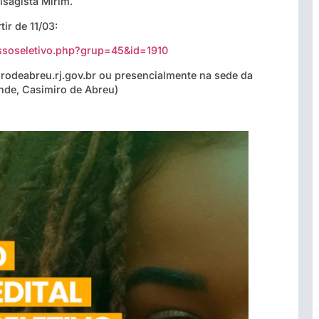
isagista Mirim.
ir de 11/03:
essoseletivo.php?grup=45&id=1910
irodeabreu.rj.gov.br ou presencialmente na sede da
nde, Casimiro de Abreu)