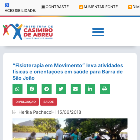
♿
🔳
CONTRASTE
🔼
AUMENTAR FONTE
🔽
DIM
ACESSIBILIDADE:
“Fisioterapia em Movimento” leva atividades
físicas e orientações em saúde para Barra de
São João
DIVULGAÇÃO
SAÚDE
Herika Pacheco
15/06/2018