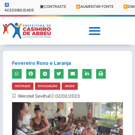
♿
🔳
CONTRASTE
🔼
AUMENTAR FONTE
🔽
DIM
ACESSIBILIDADE:
Fevereiro Roxo e Laranja
DESTAQUE
DIVULGAÇÃO
SAÚDE
Wendell Sevilha
02/02/2023