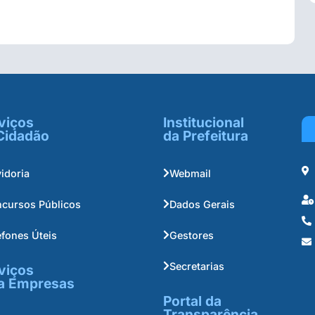
viços
Institucional
Cidadão
da Prefeitura
idoria
Webmail
cursos Públicos
Dados Gerais
efones Úteis
Gestores
Secretarias
viços
a Empresas
Portal da
Transparência