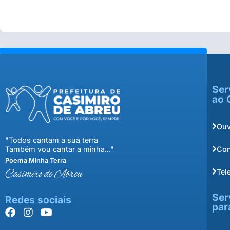
Ser
ao 
Ouv
"Todos cantam a sua terra
Con
Também vou cantar a minha..."
Poema Minha Terra
Tel
Casimiro de Abreu
Ser
Redes sociais
par