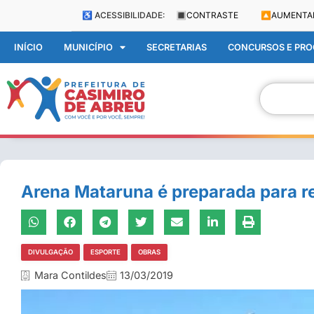
♿ ACESSIBILIDADE:
🔳
CONTRASTE
🔼
AUMENTA
INÍCIO
MUNICÍPIO
SECRETARIAS
CONCURSOS E PROC
Arena Mataruna é preparada para re
DIVULGAÇÃO
ESPORTE
OBRAS
Mara Contildes
13/03/2019