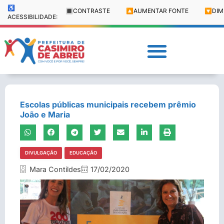
♿
🔳
CONTRASTE
🔼
AUMENTAR FONTE
🔽
DIM
ACESSIBILIDADE:
Escolas públicas municipais recebem prêmio
João e Maria
DIVULGAÇÃO
EDUCAÇÃO
Mara Contildes
17/02/2020