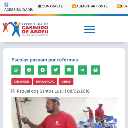
♿
🔳
CONTRASTE
🔼
AUMENTAR FONTE
🔽
DIM
ACESSIBILIDADE:
Escolas passam por reformas
DESTAQUE
DIVULGAÇÃO
OBRAS
Raquel dos Santos Luz
08/02/2018