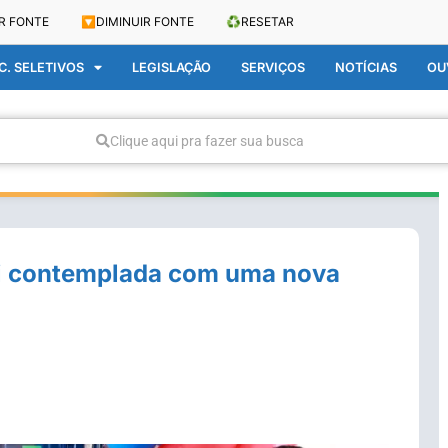
R FONTE
🔽
DIMINUIR FONTE
♻️
RESETAR
. SELETIVOS
LEGISLAÇÃO
SERVIÇOS
NOTÍCIAS
OU
Clique aqui pra fazer sua busca
oi contemplada com uma nova