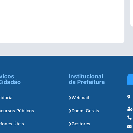
viços
Institucional
Cidadão
da Prefeitura
idoria
Webmail
cursos Públicos
Dados Gerais
efones Úteis
Gestores