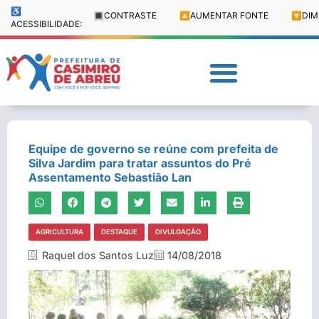
♿
🔳
CONTRASTE
🔼
AUMENTAR FONTE
🔽
DIM
ACESSIBILIDADE:
Equipe de governo se reúne com prefeita de
Silva Jardim para tratar assuntos do Pré
Assentamento Sebastião Lan
AGRICULTURA
DESTAQUE
DIVULGAÇÃO
Raquel dos Santos Luz
14/08/2018