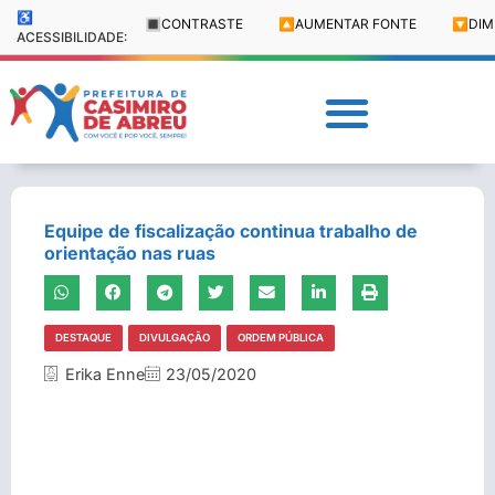
♿
🔳
CONTRASTE
🔼
AUMENTAR FONTE
🔽
DIM
ACESSIBILIDADE:
Equipe de fiscalização continua trabalho de
orientação nas ruas
DESTAQUE
DIVULGAÇÃO
ORDEM PÚBLICA
Erika Enne
23/05/2020