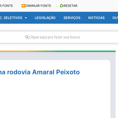
R FONTE
🔽
DIMINUIR FONTE
♻️
RESETAR
. SELETIVOS
LEGISLAÇÃO
SERVIÇOS
NOTÍCIAS
OU
Clique aqui pra fazer sua busca
na rodovia Amaral Peixoto