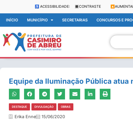
♿ ACESSIBILIDADE:
🔳
CONTRASTE
🔼
AUMENTA
INÍCIO
MUNICÍPIO
SECRETARIAS
CONCURSOS E PROC
Equipe da Iluminação Pública atua 
DESTAQUE
DIVULGAÇÃO
OBRAS
Erika Enne
15/06/2020