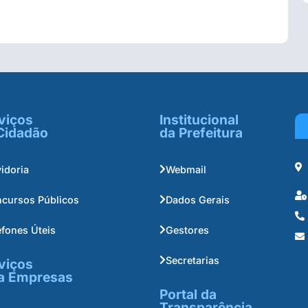
viços
Institucional
Cidadão
da Prefeitura
idoria
Webmail
cursos Públicos
Dados Gerais
efones Úteis
Gestores
Secretarias
viços
a Empresas
Portal da
Transparência