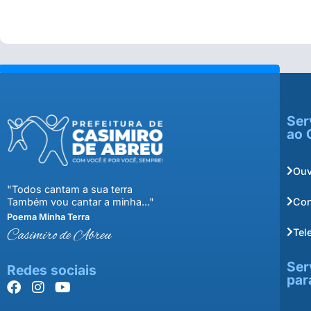
Ser
ao 
Ouv
"Todos cantam a sua terra
Con
Também vou cantar a minha..."
Poema Minha Terra
Tel
Casimiro de Abreu
Ser
Redes sociais
par