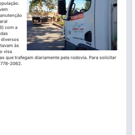
opulação.
 vem
manutenção
aral
6) com a
adas
 diversos
stavam às
o visa
as que trafegam diariamente pela rodovia. Para solicitar
 2778-2062.