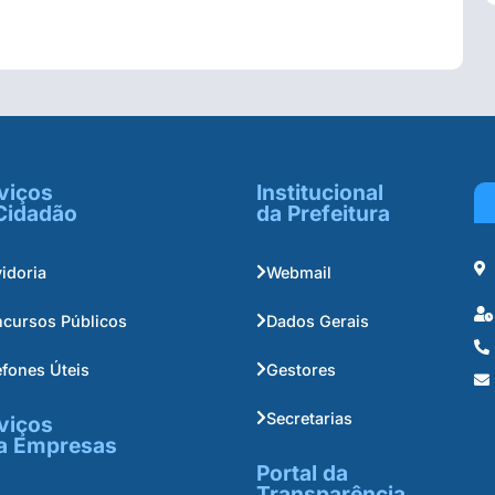
viços
Institucional
Cidadão
da Prefeitura
idoria
Webmail
cursos Públicos
Dados Gerais
efones Úteis
Gestores
Secretarias
viços
a Empresas
Portal da
Transparência