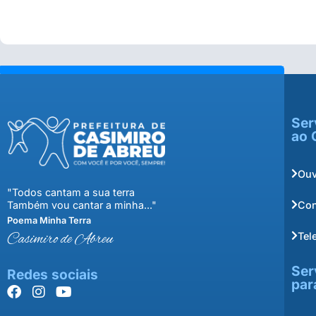
Ser
ao 
Ouv
"Todos cantam a sua terra
Con
Também vou cantar a minha..."
Poema Minha Terra
Tel
Casimiro de Abreu
Ser
Redes sociais
par