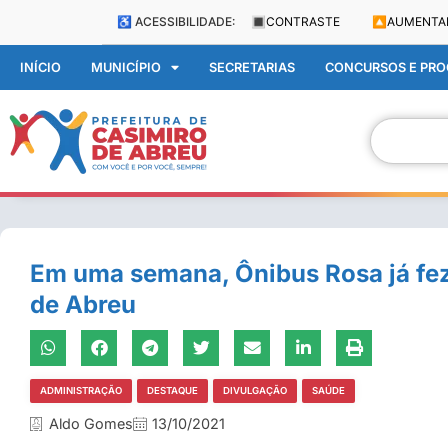
♿ ACESSIBILIDADE:
🔳
CONTRASTE
🔼
AUMENTA
INÍCIO
MUNICÍPIO
SECRETARIAS
CONCURSOS E PROC
Em uma semana, Ônibus Rosa já fe
de Abreu
ADMINISTRAÇÃO
DESTAQUE
DIVULGAÇÃO
SAÚDE
Aldo Gomes
13/10/2021