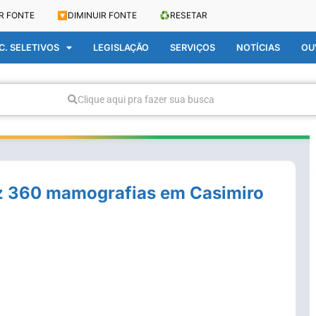
R FONTE
🔽
DIMINUIR FONTE
♻️
RESETAR
. SELETIVOS
LEGISLAÇÃO
SERVIÇOS
NOTÍCIAS
OU
Clique aqui pra fazer sua busca
z 360 mamografias em Casimiro