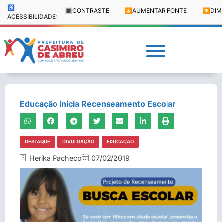
♿
🔳
CONTRASTE
🔼
AUMENTAR FONTE
🔽
DIM
ACESSIBILIDADE:
Educação inicia Recenseamento Escolar
DESTAQUE
DIVULGAÇÃO
EDUCAÇÃO
Herika Pacheco
07/02/2019