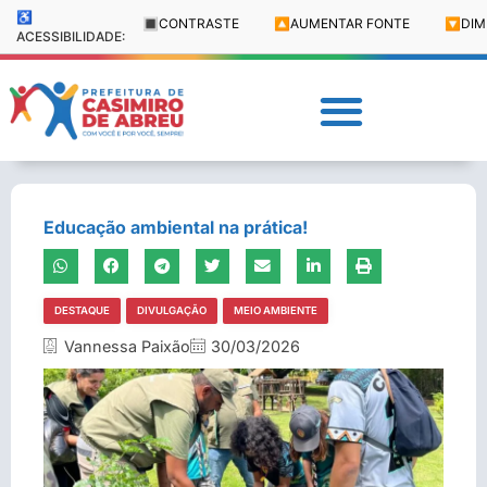
♿
🔳
CONTRASTE
🔼
AUMENTAR FONTE
🔽
DIM
ACESSIBILIDADE:
Educação ambiental na prática!
DESTAQUE
DIVULGAÇÃO
MEIO AMBIENTE
Vannessa Paixão
30/03/2026