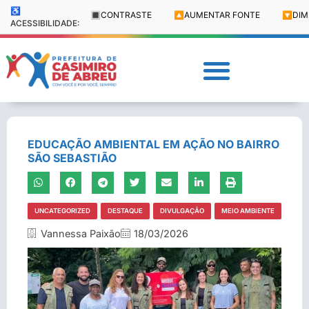
♿
🔳
CONTRASTE
🔼
AUMENTAR FONTE
🔽
DIM
ACESSIBILIDADE:
EDUCAÇÃO AMBIENTAL EM AÇÃO NO BAIRRO
SÃO SEBASTIÃO
UNCATEGORIZED
DESTAQUE
DIVULGAÇÃO
MEIO AMBIENTE
Vannessa Paixão
18/03/2026