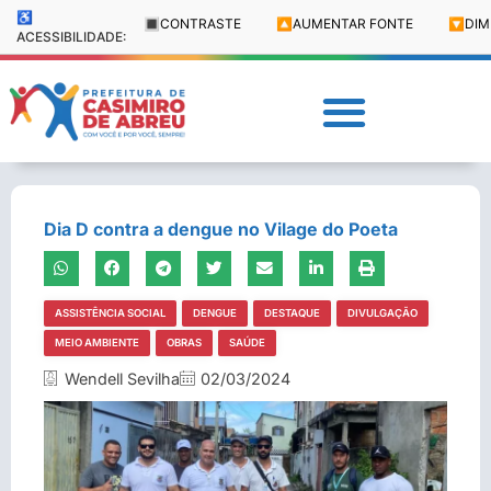
♿
🔳
CONTRASTE
🔼
AUMENTAR FONTE
🔽
DIM
ACESSIBILIDADE:
Dia D contra a dengue no Vilage do Poeta
ASSISTÊNCIA SOCIAL
DENGUE
DESTAQUE
DIVULGAÇÃO
MEIO AMBIENTE
OBRAS
SAÚDE
Wendell Sevilha
02/03/2024