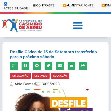
♿
🔳
CONTRASTE
🔼
AUMENTAR FONTE
🔽
DIM
ACESSIBILIDADE:
Desfile Cívico de 15 de Setembro transferido
para o próximo sábado
DIVULGAÇÃO
DESTAQUE
EDUCAÇÃO
Aldo Gomes
13/09/2023