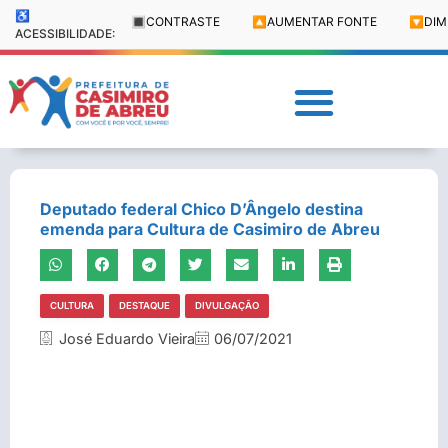
♿
🔳
CONTRASTE
🔼
AUMENTAR FONTE
🔽
DIM
ACESSIBILIDADE:
Deputado federal Chico D’Ângelo destina
emenda para Cultura de Casimiro de Abreu
CULTURA
DESTAQUE
DIVULGAÇÃO
José Eduardo Vieira
06/07/2021