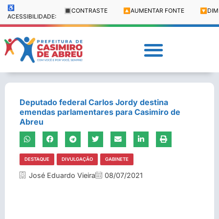
♿
🔳
CONTRASTE
🔼
AUMENTAR FONTE
🔽
DIM
ACESSIBILIDADE:
Deputado federal Carlos Jordy destina
emendas parlamentares para Casimiro de
Abreu
DESTAQUE
DIVULGAÇÃO
GABINETE
José Eduardo Vieira
08/07/2021