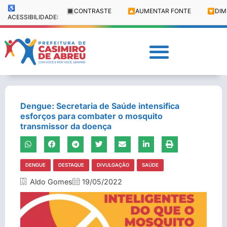
♿
🔳
CONTRASTE
🔼
AUMENTAR FONTE
🔽
DIM
ACESSIBILIDADE:
Dengue: Secretaria de Saúde intensifica
esforços para combater o mosquito
transmissor da doença
DENGUE
DESTAQUE
DIVULGAÇÃO
SAÚDE
Aldo Gomes
19/05/2022