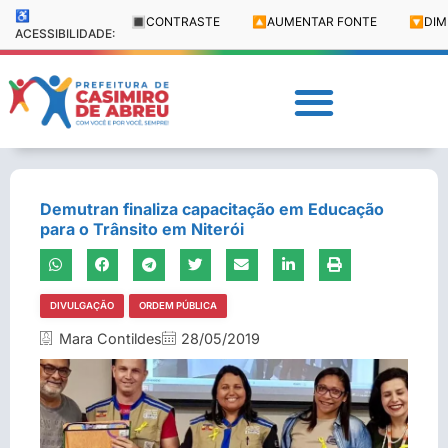
♿
🔳
CONTRASTE
🔼
AUMENTAR FONTE
🔽
DIM
ACESSIBILIDADE:
Demutran finaliza capacitação em Educação
para o Trânsito em Niterói
DIVULGAÇÃO
ORDEM PÚBLICA
Mara Contildes
28/05/2019