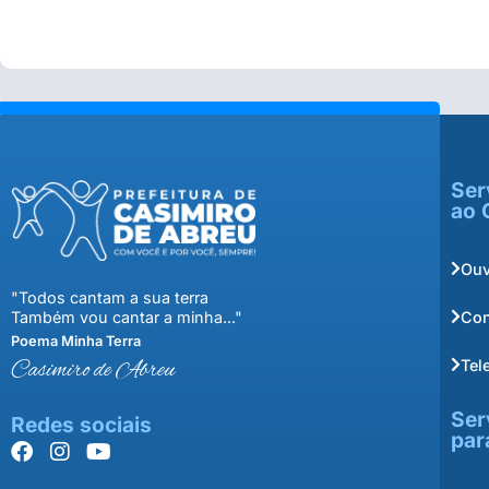
Ser
ao 
Ouv
"Todos cantam a sua terra
Con
Também vou cantar a minha..."
Poema Minha Terra
Tel
Casimiro de Abreu
Ser
Redes sociais
par