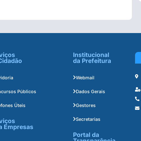
viços
Institucional
Cidadão
da Prefeitura
idoria
Webmail
cursos Públicos
Dados Gerais
efones Úteis
Gestores
Secretarias
viços
a Empresas
Portal da
Transparência