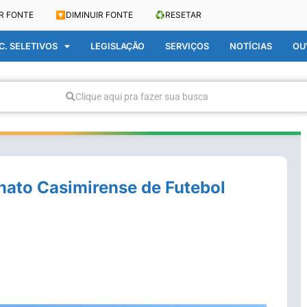
R FONTE
🔽
DIMINUIR FONTE
♻️
RESETAR
. SELETIVOS
LEGISLAÇÃO
SERVIÇOS
NOTÍCIAS
OU
Clique aqui pra fazer sua busca
nato Casimirense de Futebol