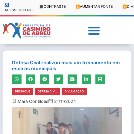
♿
🔳
CONTRASTE
🔼
AUMENTAR FONTE
🔽
DIM
ACESSIBILIDADE:
Defesa Civil realizou mais um treinamento em
escolas municipais
DESTAQUE
DEFESA CIVIL
DIVULGAÇÃO
Mara Contildes
21/11/2024