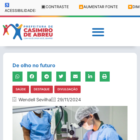
♿
🔳
CONTRASTE
🔼
AUMENTAR FONTE
🔽
DIM
ACESSIBILIDADE:
De olho no futuro
SAÚDE
DESTAQUE
DIVULGAÇÃO
Wendell Sevilha
29/11/2024