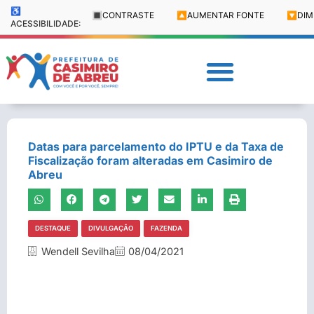
♿
🔳
CONTRASTE
🔼
AUMENTAR FONTE
🔽
DIM
ACESSIBILIDADE:
Datas para parcelamento do IPTU e da Taxa de
Fiscalização foram alteradas em Casimiro de
Abreu
DESTAQUE
DIVULGAÇÃO
FAZENDA
Wendell Sevilha
08/04/2021