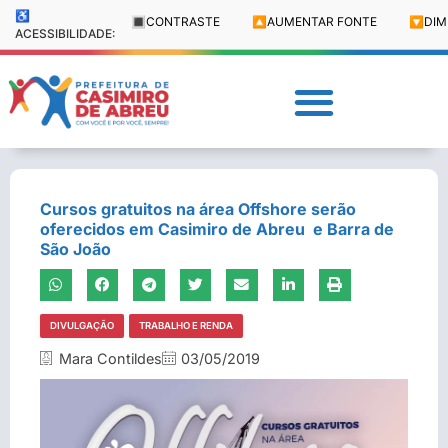
♿
🔳
CONTRASTE
🔼
AUMENTAR FONTE
🔽
DIM
ACESSIBILIDADE:
Cursos gratuitos na área Offshore serão
oferecidos em Casimiro de Abreu e Barra de
São João
DIVULGAÇÃO
TRABALHO E RENDA
Mara Contildes
03/05/2019