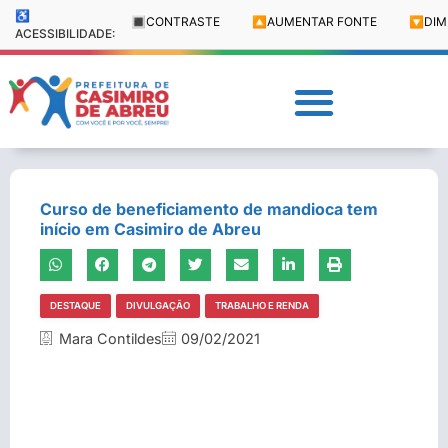
♿
🔳
CONTRASTE
🔼
AUMENTAR FONTE
🔽
DIM
ACESSIBILIDADE:
Curso de beneficiamento de mandioca tem
início em Casimiro de Abreu
DESTAQUE
DIVULGAÇÃO
TRABALHO E RENDA
Mara Contildes
09/02/2021