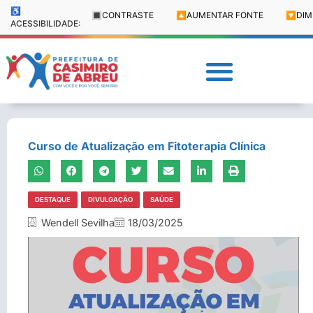
♿
🔳
CONTRASTE
🔼
AUMENTAR FONTE
🔽
DIM
ACESSIBILIDADE:
Curso de Atualização em Fitoterapia Clínica
DESTAQUE
DIVULGAÇÃO
SAÚDE
Wendell Sevilha
18/03/2025