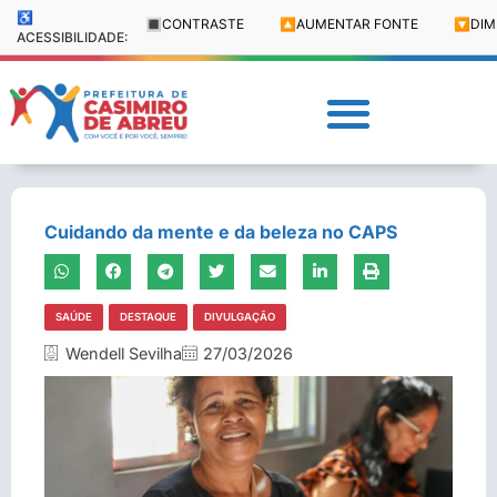
♿
🔳
CONTRASTE
🔼
AUMENTAR FONTE
🔽
DIM
ACESSIBILIDADE:
Cuidando da mente e da beleza no CAPS
SAÚDE
DESTAQUE
DIVULGAÇÃO
Wendell Sevilha
27/03/2026