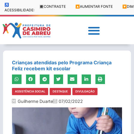
♿
🔳
CONTRASTE
🔼
AUMENTAR FONTE
🔽
DIM
ACESSIBILIDADE:
Crianças atendidas pelo Programa Criança
Feliz recebem kit escolar
ASSISTÊNCIA SOCIAL
DESTAQUE
DIVULGAÇÃO
Guilherme Duarte
07/02/2022