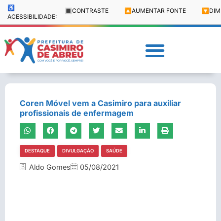
♿
🔳
CONTRASTE
🔼
AUMENTAR FONTE
🔽
DIM
ACESSIBILIDADE:
Coren Móvel vem a Casimiro para auxiliar
profissionais de enfermagem
DESTAQUE
DIVULGAÇÃO
SAÚDE
Aldo Gomes
05/08/2021