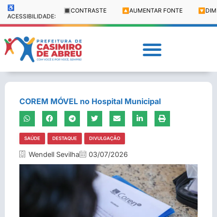
♿
🔳
CONTRASTE
🔼
AUMENTAR FONTE
🔽
DIM
ACESSIBILIDADE:
COREM MÓVEL no Hospital Municipal
SAÚDE
DESTAQUE
DIVULGAÇÃO
Wendell Sevilha
03/07/2026