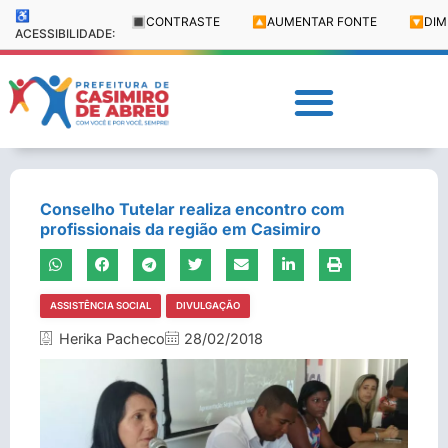
♿
🔳
CONTRASTE
🔼
AUMENTAR FONTE
🔽
DIM
ACESSIBILIDADE:
Conselho Tutelar realiza encontro com
profissionais da região em Casimiro
ASSISTÊNCIA SOCIAL
DIVULGAÇÃO
Herika Pacheco
28/02/2018