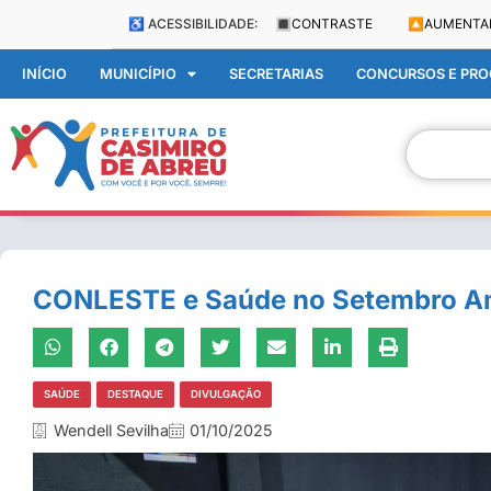
♿ ACESSIBILIDADE:
🔳
CONTRASTE
🔼
AUMENTA
INÍCIO
MUNICÍPIO
SECRETARIAS
CONCURSOS E PROC
CONLESTE e Saúde no Setembro A
SAÚDE
DESTAQUE
DIVULGAÇÃO
Wendell Sevilha
01/10/2025