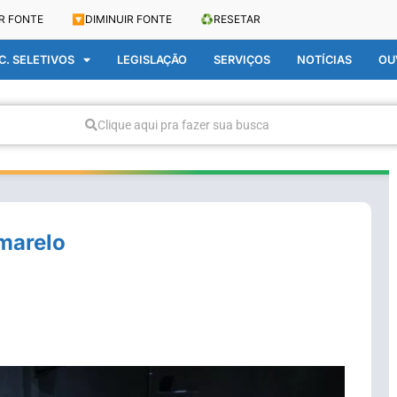
R FONTE
🔽
DIMINUIR FONTE
♻️
RESETAR
. SELETIVOS
LEGISLAÇÃO
SERVIÇOS
NOTÍCIAS
OU
Clique aqui pra fazer sua busca
marelo