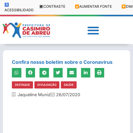
♿
🔳
CONTRASTE
🔼
AUMENTAR FONTE
🔽
DIM
ACESSIBILIDADE:
Confira nosso boletim sobre o Coronavírus
DESTAQUE
DIVULGAÇÃO
SAÚDE
Jaqueline Muniz
26/07/2020