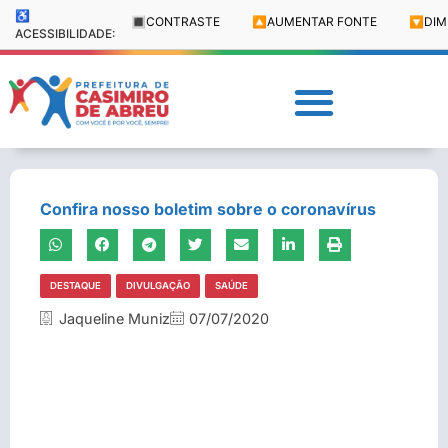
♿
🔳
CONTRASTE
🔼
AUMENTAR FONTE
🔽
DIM
ACESSIBILIDADE:
Confira nosso boletim sobre o coronavírus
DESTAQUE
DIVULGAÇÃO
SAÚDE
Jaqueline Muniz
07/07/2020