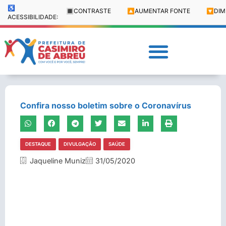
♿
🔳
CONTRASTE
🔼
AUMENTAR FONTE
🔽
DIM
ACESSIBILIDADE:
Confira nosso boletim sobre o Coronavírus
DESTAQUE
DIVULGAÇÃO
SAÚDE
Jaqueline Muniz
31/05/2020