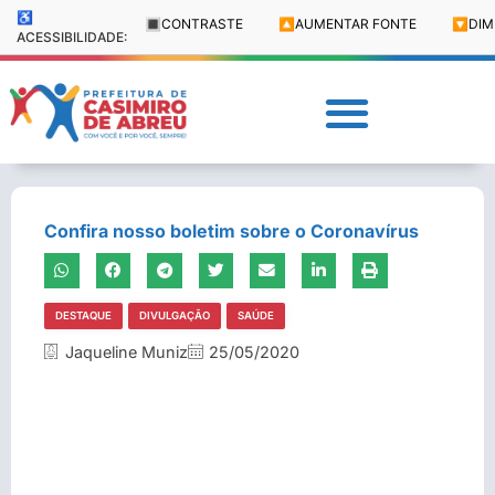
♿
🔳
CONTRASTE
🔼
AUMENTAR FONTE
🔽
DIM
ACESSIBILIDADE:
Confira nosso boletim sobre o Coronavírus
DESTAQUE
DIVULGAÇÃO
SAÚDE
Jaqueline Muniz
25/05/2020