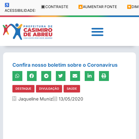
♿
🔳
CONTRASTE
🔼
AUMENTAR FONTE
🔽
DIM
ACESSIBILIDADE:
Confira nosso boletim sobre o Coronavírus
DESTAQUE
DIVULGAÇÃO
SAÚDE
Jaqueline Muniz
13/05/2020