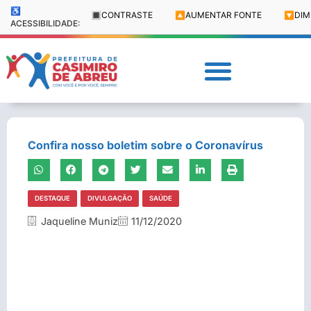
♿
🔳
CONTRASTE
🔼
AUMENTAR FONTE
🔽
DIM
ACESSIBILIDADE:
Confira nosso boletim sobre o Coronavírus
DESTAQUE
DIVULGAÇÃO
SAÚDE
Jaqueline Muniz
11/12/2020