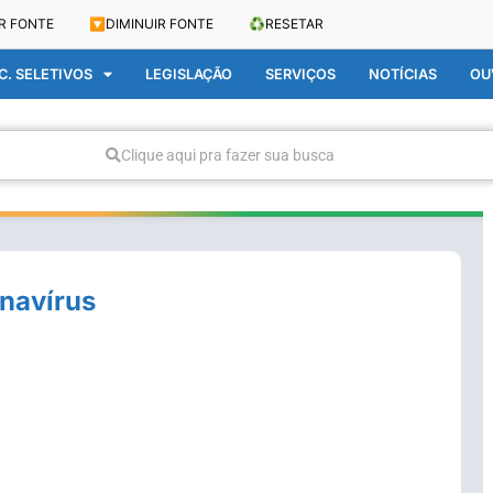
R FONTE
🔽
DIMINUIR FONTE
♻️
RESETAR
. SELETIVOS
LEGISLAÇÃO
SERVIÇOS
NOTÍCIAS
OU
Clique aqui pra fazer sua busca
onavírus