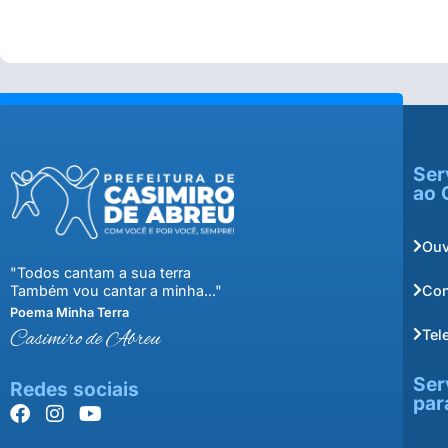
Ser
ao 
Ouv
"Todos cantam a sua terra
Con
Também vou cantar a minha..."
Poema Minha Terra
Tel
Casimiro de Abreu
Ser
Redes sociais
par