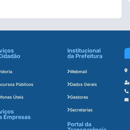
viços
Institucional
Cidadão
da Prefeitura
idoria
Webmail
cursos Públicos
Dados Gerais
efones Úteis
Gestores
Secretarias
viços
a Empresas
Portal da
Transparência