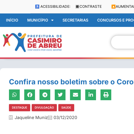
♿ ACESSIBILIDADE:
🔳
CONTRASTE
🔼
AUMENTA
INÍCIO
MUNICÍPIO
SECRETARIAS
CONCURSOS E PROC
Confira nosso boletim sobre o Cor
DESTAQUE
DIVULGAÇÃO
SAÚDE
Jaqueline Muniz
03/12/2020