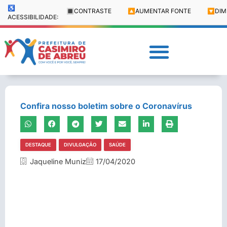
♿
🔳
CONTRASTE
🔼
AUMENTAR FONTE
🔽
DIM
ACESSIBILIDADE:
Confira nosso boletim sobre o Coronavírus
DESTAQUE
DIVULGAÇÃO
SAÚDE
Jaqueline Muniz
17/04/2020