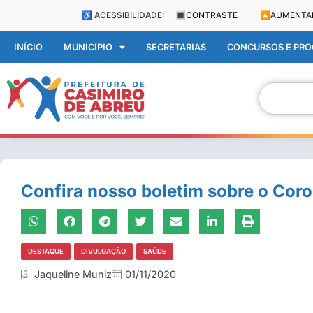
♿ ACESSIBILIDADE:
🔳
CONTRASTE
🔼
AUMENTA
INÍCIO
MUNICÍPIO
SECRETARIAS
CONCURSOS E PROC
Confira nosso boletim sobre o Cor
DESTAQUE
DIVULGAÇÃO
SAÚDE
Jaqueline Muniz
01/11/2020