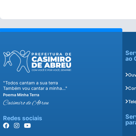
Ser
ao 
Ouv
"Todos cantam a sua terra
Con
Também vou cantar a minha..."
Poema Minha Terra
Tel
Casimiro de Abreu
Ser
Redes sociais
par