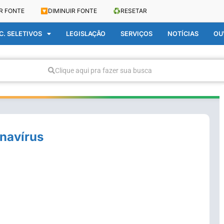
R FONTE
🔽
DIMINUIR FONTE
♻️
RESETAR
. SELETIVOS
LEGISLAÇÃO
SERVIÇOS
NOTÍCIAS
OU
Clique aqui pra fazer sua busca
onavírus