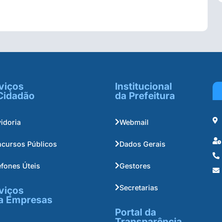
viços
Institucional
Cidadão
da Prefeitura
idoria
Webmail
cursos Públicos
Dados Gerais
efones Úteis
Gestores
Secretarias
viços
a Empresas
Portal da
Transparência