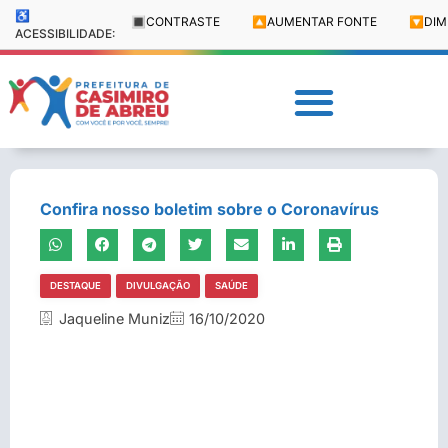
♿
🔳
CONTRASTE
🔼
AUMENTAR FONTE
🔽
DIM
ACESSIBILIDADE:
Confira nosso boletim sobre o Coronavírus
DESTAQUE
DIVULGAÇÃO
SAÚDE
Jaqueline Muniz
16/10/2020