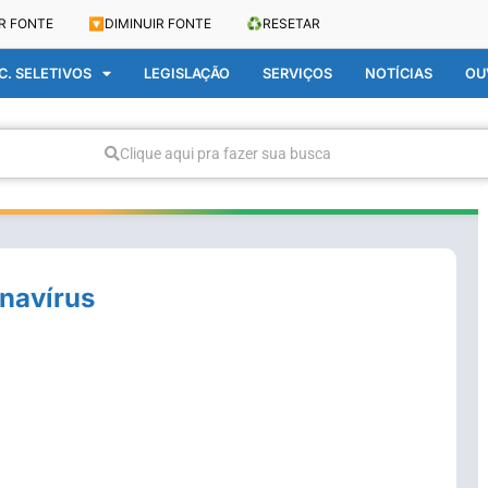
R FONTE
🔽
DIMINUIR FONTE
♻️
RESETAR
. SELETIVOS
LEGISLAÇÃO
SERVIÇOS
NOTÍCIAS
OU
Clique aqui pra fazer sua busca
onavírus