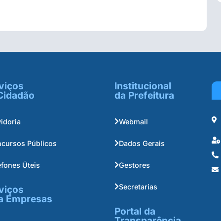
viços
Institucional
Cidadão
da Prefeitura
idoria
Webmail
cursos Públicos
Dados Gerais
efones Úteis
Gestores
Secretarias
viços
a Empresas
Portal da
Transparência