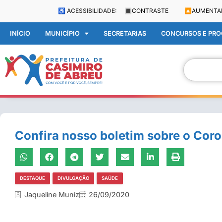
♿ ACESSIBILIDADE:
🔳
CONTRASTE
🔼
AUMENTA
INÍCIO
MUNICÍPIO
SECRETARIAS
CONCURSOS E PROC
Confira nosso boletim sobre o Cor
DESTAQUE
DIVULGAÇÃO
SAÚDE
Jaqueline Muniz
26/09/2020