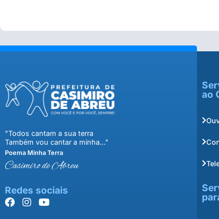
Ser
ao 
Ouv
"Todos cantam a sua terra
Con
Também vou cantar a minha..."
Poema Minha Terra
Tel
Casimiro de Abreu
Ser
Redes sociais
par