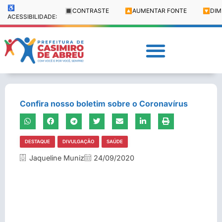
♿
🔳
CONTRASTE
🔼
AUMENTAR FONTE
🔽
DIM
ACESSIBILIDADE:
Confira nosso boletim sobre o Coronavírus
DESTAQUE
DIVULGAÇÃO
SAÚDE
Jaqueline Muniz
24/09/2020