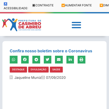
♿
🔳
CONTRASTE
🔼
AUMENTAR FONTE
🔽
DIM
ACESSIBILIDADE:
Confira nosso boletim sobre o Coronavírus
DESTAQUE
DIVULGAÇÃO
SAÚDE
Jaqueline Muniz
07/09/2020