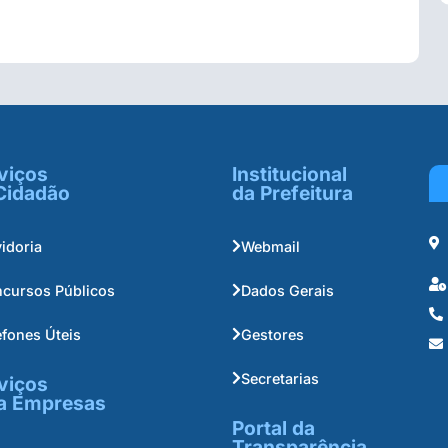
viços
Institucional
Cidadão
da Prefeitura
idoria
Webmail
cursos Públicos
Dados Gerais
efones Úteis
Gestores
Secretarias
viços
a Empresas
Portal da
Transparência