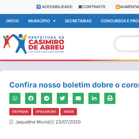
♿ ACESSIBILIDADE:
🔳
CONTRASTE
🔼
AUMENTA
INÍCIO
MUNICÍPIO
SECRETARIAS
CONCURSOS E PROC
Confira nosso boletim dobre o coro
DESTAQUE
DIVULGAÇÃO
SAÚDE
Jaqueline Muniz
23/07/2020