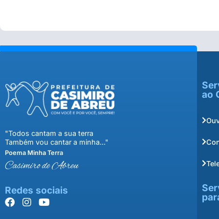
Ser
ao 
Ouv
"Todos cantam a sua terra
Con
Também vou cantar a minha..."
Poema Minha Terra
Tel
Casimiro de Abreu
Ser
Redes sociais
par