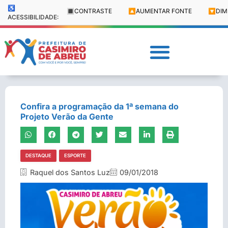
♿
🔳
CONTRASTE
🔼
AUMENTAR FONTE
🔽
DIM
ACESSIBILIDADE:
Confira a programação da 1ª semana do
Projeto Verão da Gente
DESTAQUE
ESPORTE
Raquel dos Santos Luz
09/01/2018