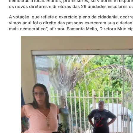
democracia local. Alunos, professores, servidores e respon
os novos diretores e diretoras das 29 unidades escolares d
A votação, que reflete o exercício pleno da cidadania, oco
vimos aqui foi o direito das pessoas exercerem sua cidada
mais democrático”, afirmou Samanta Mello, Diretora Municip