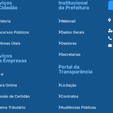
viços
Institucional
Cidadão
da Prefeitura
idoria
Webmail
cursos Públicos
Dados Gerais
efones Úteis
Gestores
Secretarias
viços
a Empresas
Portal da
Transparência
-e
ará Online
Licitação
ssão de Certidão
Contratos
tema Tributário
Audiências Públicas