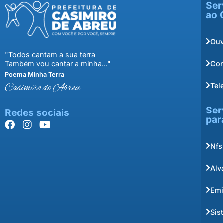
Ser
ao 
Ouv
"Todos cantam a sua terra
Con
Também vou cantar a minha..."
Poema Minha Terra
Tel
Casimiro de Abreu
Ser
Redes sociais
par
Nfs
Alv
Emi
Sis