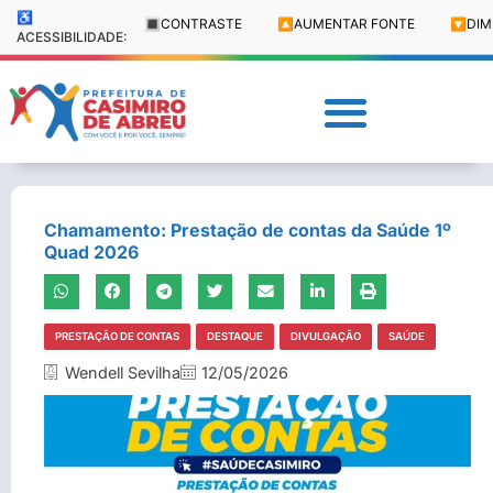
♿
🔳
CONTRASTE
🔼
AUMENTAR FONTE
🔽
DIM
ACESSIBILIDADE:
Chamamento: Prestação de contas da Saúde 1º
Quad 2026
PRESTAÇÃO DE CONTAS
DESTAQUE
DIVULGAÇÃO
SAÚDE
Wendell Sevilha
12/05/2026